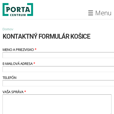
Skočiť
na
☰ Menu
hlavný
obsah
Nachádzate sa tu
Domov
KONTAKTNÝ FORMULÁR KOŠICE
MENO A PRIEZVISKO
*
E-MAILOVÁ ADRESA
*
TELEFÓN
VAŠA SPRÁVA
*