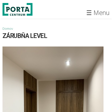
Skočiť
na
☰ Menu
hlavný
obsah
Nachádzate sa tu
Domov
ZÁRUBŇA LEVEL