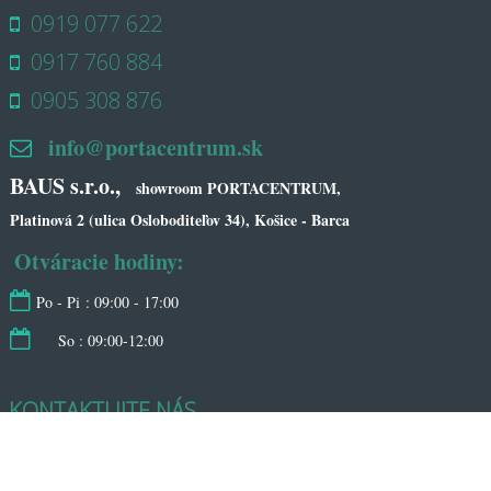
0919 077 622
0917 760 884
0905 308 876
info@portacentrum.sk
BAUS s.r.o.,
showroom PORTACENTRUM,
Platinová 2 (ulica Osloboditeľov 34), Košice - Barca
Otváracie hodiny:
Po - Pi : 09:00 - 17:00
So : 09:00-12:00
KONTAKTUJTE NÁS