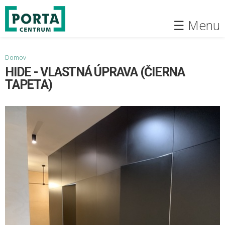
Skočiť
na
☰ Menu
hlavný
obsah
Nachádzate sa tu
Domov
HIDE - VLASTNÁ ÚPRAVA (ČIERNA
TAPETA)