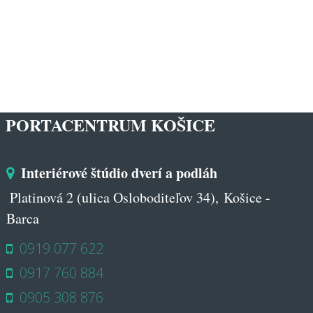
PORTACENTRUM KOŠICE
Interiérové štúdio dverí a podláh
Platinová 2 (ulica Osloboditeľov 34), Košice -
Barca
0919 077 622
0917 760 884
0905 308 876